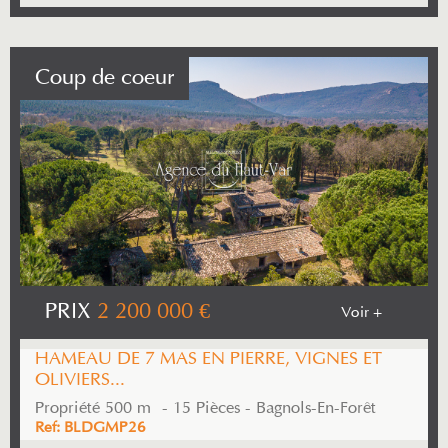
Coup de coeur
PRIX
2 200 000
€
Voir +
HAMEAU DE 7 MAS EN PIERRE, VIGNES ET
OLIVIERS...
Propriété 500 m² - 15 Pièces - Bagnols-En-Forêt
Ref: BLDGMP26