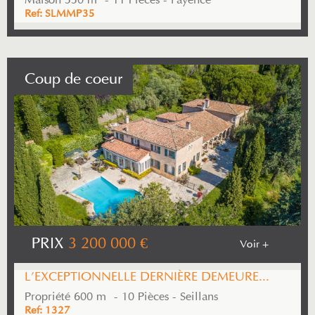
Maison 550 m² - 11 Pièces - Fayence
Ref: SLMMP35
Coup de coeur
PRIX
3 200 000
€
Voir +
L'EXCEPTIONNELLE DERNIÈRE DEMEURE...
Propriété 600 m² - 10 Pièces - Seillans
Ref: 1327