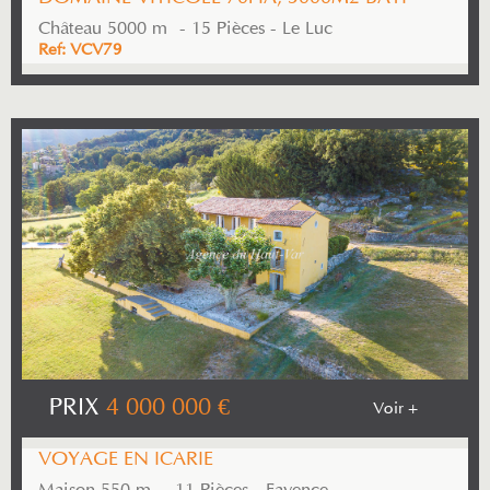
Château 5000 m² - 15 Pièces - Le Luc
Ref: VCV79
PRIX
4 000 000
€
Voir +
VOYAGE EN ICARIE