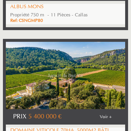
ALBUS MONS
Propriété 750 m² - 11 Pièces - Callas
Ref: CSNGMP80
PRIX
5 400 000
€
Voir +
DOMAINE VITICOLE 70HA, 5000M2 BÂTI