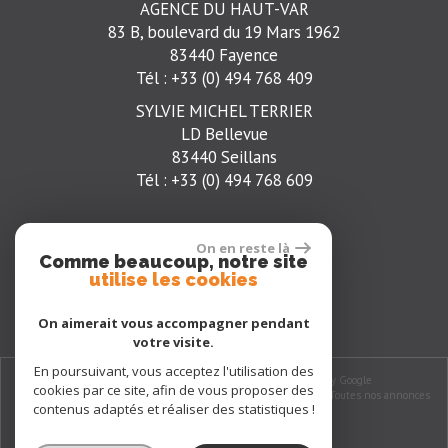
AGENCE DU HAUT-VAR
83 B, boulevard du 19 Mars 1962
83440 Fayence
Tél : +33 (0) 494 768 409
SYLVIE MICHEL TERRIER
LD Bellevue
83440 Seillans
Tél : +33 (0) 494 768 609
On en reste là
Comme beaucoup, notre site
t
utilise les cookies
On aimerait vous accompagner pendant
votre visite.
En poursuivant, vous acceptez l'utilisation des
© 2026 | Tous droits réservés | Traduction powered by Google
cookies par ce site, afin de vous proposer des
Plan du site
-
Mentions légales
-
Nos honoraires
-
Liens
-
Admin
-
Toutes nos annonces
contenus adaptés et réaliser des statistiques !