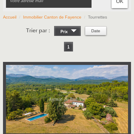
OK
Accueil
Immobilier Canton de Fayence
Tourrettes
Trier par :
Date
Prix
1