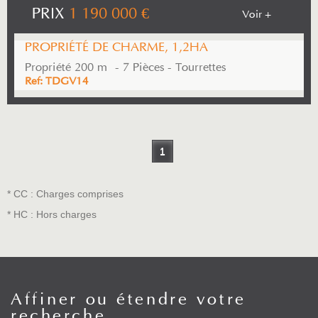
PRIX
1 190 000
€
Voir +
PROPRIÉTÉ DE CHARME, 1,2HA
Propriété 200 m² - 7 Pièces - Tourrettes
Ref: TDGV14
1
* CC : Charges comprises
* HC : Hors charges
Affiner ou
étendre votre
recherche