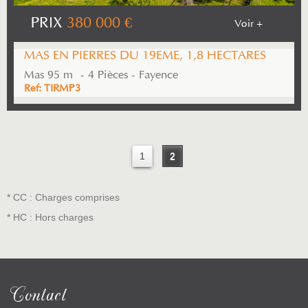
PRIX
380 000
€
Voir +
MAS EN PIERRES DU 19EME, 1,8 HECTARES
Mas 95 m² - 4 Pièces - Fayence
Ref: TIRMP3
1
2
* CC : Charges comprises
* HC : Hors charges
Contact