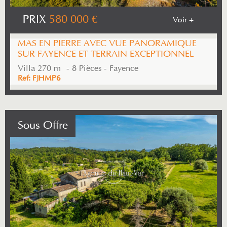
PRIX
580 000
€
Voir +
MAS EN PIERRE AVEC VUE PANORAMIQUE
SUR FAYENCE ET TERRAIN EXCEPTIONNEL
Villa 270 m² - 8 Pièces - Fayence
Ref: FJHMP6
Sous Offre