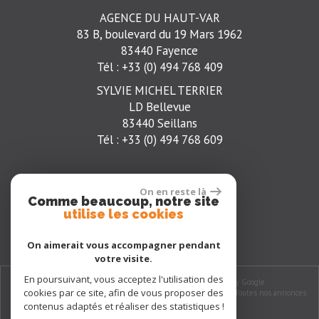
AGENCE DU HAUT-VAR
83 B, boulevard du 19 Mars 1962
83440 Fayence
Tél : +33 (0) 494 768 409
SYLVIE MICHEL TERRIER
LD Bellevue
83440 Seillans
Tél : +33 (0) 494 768 609
On en reste là
t
Comme beaucoup, notre site
utilise les cookies
On aimerait vous accompagner pendant
votre visite.
En poursuivant, vous acceptez l'utilisation des
© 2026 | Tous droits réservés | Traduction powered by Google
cookies par ce site, afin de vous proposer des
Plan du site
-
Mentions légales
-
Nos honoraires
-
Liens
-
Admin
-
Toutes nos annonces
contenus adaptés et réaliser des statistiques !