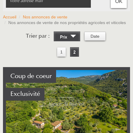
OK
Accueil
Nos annonces de vente
Nos annonces de vente de nos propriétés agricoles et viticoles
Trier par :
Date
Prix
1
2
Coup de coeur
Exclusivité