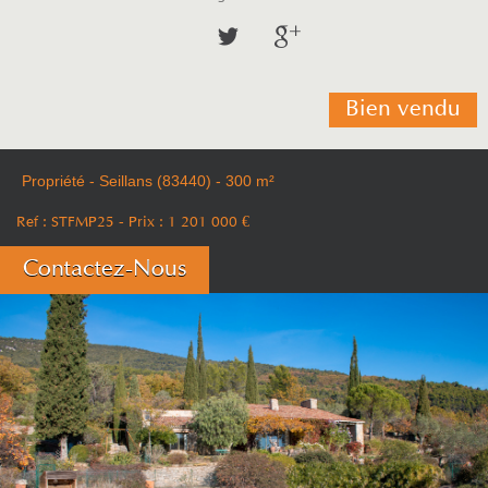
Bien vendu
Propriété - Seillans (83440) - 300 m²
Ref : STFMP25
- Prix :
1 201 000
€
Contactez-Nous