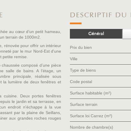
E
DESCRIPTIF DU
nichée au cœur d’un petit hameau,
Général
 un terrain de 1000m2.
e, rénovée pour offrir un intérieur
Prix du bien
enneté par le mur Nord-Est d'une
t petite remise.
Ville
 de chaussée composé d’une pièce
Type de biens
e salle de bains. A l’étage, un
mbre principale, réalisée sous
Code postal
t la lumière de deux fenêtres et
Surface habitable (m²)
a cuisine. Deux portes fenêtres
epuis le jardin et sa terrasse, en
surface terrain
cun endroit n'échappe à la vue
assant par la plaine de Seillans,
Surface loi Carrez (m²)
miner aux grandes roches rouges
Nombre de chambre(s)