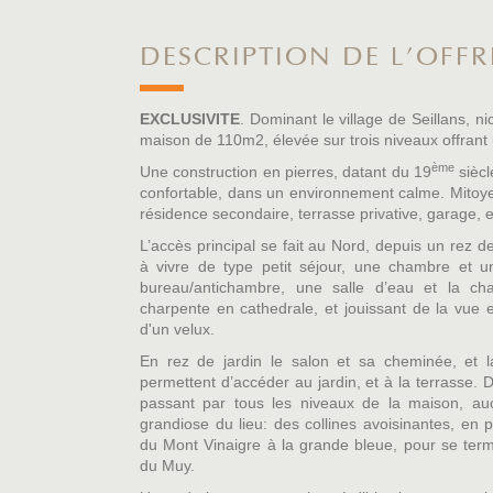
DESCRIPTION DE L'OFFR
EXCLUSIVITE
. Dominant le village de Seillans, 
maison de 110m2, élevée sur trois niveaux offrant
ème
Une construction en pierres, datant du 19
siècl
confortable, dans un environnement calme. Mitoy
résidence secondaire, terrasse privative, garage, e
L’accès principal se fait au Nord, depuis un rez
à vivre de type petit séjour, une chambre et un
bureau/antichambre, une salle d’eau et la cha
charpente en cathedrale, et jouissant de la vue e
d'un velux.
En rez de jardin le salon et sa cheminée, et l
permettent d’accéder au jardin, et à la terrasse. D
passant par tous les niveaux de la maison, au
grandiose du lieu: des collines avoisinantes, en p
du Mont Vinaigre à la grande bleue, pour se ter
du Muy.