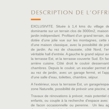
DESCRIPTION DE L'OFFR
EXCLUSIVITE. Située à 1,4 kms du village de S
dominante sur un terrain clos de 3000m2, maison
jardin indépendant. Profitant d'un grand terrain, 
dotée d'une jolie vue sur les montagnes, cette 
d'une maison classique, avec la possibilité de pr
de jardin. Au rez de chaussée, côté Nord, l'en
véritable hall d'entrée. A gauche le grand séjour 
la terrasse Est, et la terrasse couverte Sud. En f
arrière cuisine. Côté droit le couloir desservan
chambres. Depuis le couloir, un escalier permet 
au rez de jardin, avec un garage fermé, et l'a
d'une salle d'eau, toilettes, chambre, séjour.
A l'extérieur, sous la terrasse Est, un garage/esp
zone Naturelle, possibilité de prévoir une piscine
Travaux de rénovations à prévoir, mais potentiel 
enfants, ou couple à la recherche d'espace avec p
de facon occasionnelle ou perenne. Un lieu agré