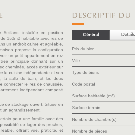
E
DESCRIPTIF DU
eillans, installée en position
Général
Détails
 de 150m2 habitable avec rez de
dans un endroit calme et agréable,
Prix du bien
maison propose la configuration
évoir un petit appartement en rez
Ville
trée principale donnant sur un
avec cheminée, accès extérieur sur
Type de biens
ace la cuisine indépendante et son
t, la salle de bain, et les deux
de connecter le rez de chaussée,
Code postal
ppartement indépendant composé
Surface habitable (m²)
ace de stockage ouvert. Située en
surface terrain
, et un agrandissement.
certain pour une famille avec des
Nombre de chambre(s)
ossibilité de loger des proches,
able, offrant vue, praticité, et
Nombre de pièces